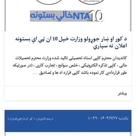
د کور او ښار جوړولو وزارت خپل 10 ان ټي اې بستونه
اعلان ته سپاري
کاندیدان محترم کاپی اسناد تحصیلی تائید شده وزارت محترم تحصیلات
عالی ، کاپی تذکره الکترونیکی ، خلص سوانح ، تجارب کاری ، (در صورتیکه
طور قراردادی کار نموده باشد کاپی قرارد اد ها و تصادیق
. . .
بیشتر
یکشنبه ۱۴۰۴/۷/۲۷ - ۱۰:۴۹
درېيم مکروریان، د کور او ښارجوړولو وزارت