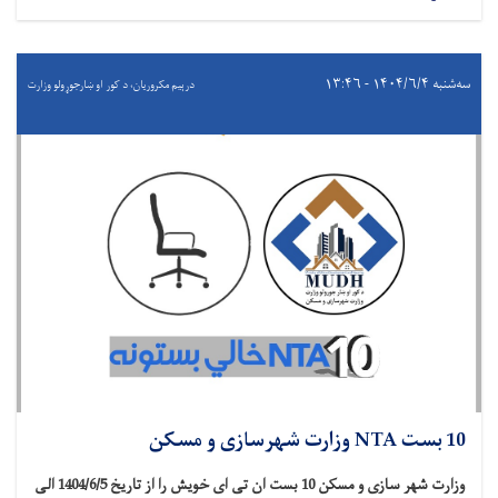
سه‌شنبه ۱۴۰۴/۶/۴ - ۱۳:۴۶
درېيم مکروریان، د کور او ښارجوړولو وزارت
10 بست NTA وزارت شهرسازی و مسکن
وزارت شهر سازی و مسکن 10 بست ان تی ای خویش را از تاریخ 1404/6/5 الی