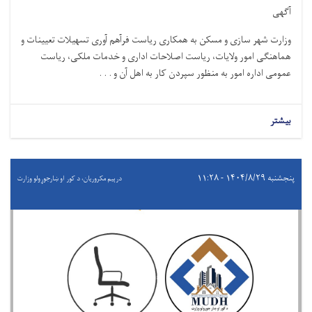
آگهی
وزارت شهر سازی و مسکن به همکاری ریاست فرآهم آوری تسهیلات تعیینات و
هماهنګی امور ولایات، ریاست اصلاحات اداری و خدمات ملکی، ریاست
عمومی اداره امور به منظور سپردن کار به اهل آن و . . .
بیشتر
پنجشنبه ۱۴۰۴/۸/۲۹ - ۱۱:۲۸
درېيم مکروریان، د کور او ښارجوړولو وزارت