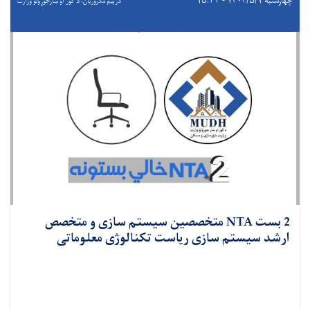
چهارشنبه ۱۴۰۴/۵/۱ - ۱۵:۳۳
درېيم مکروریان، د کور او ښارجوړولو وزارت
2 بست NTA متخصصین سیستم سازی و متخصص
ارشد سیستم سازی ریاست تکنالوژی معلوماتی