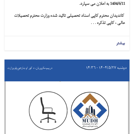
1404/6/11 به اعلان می سپارد.
کاندیدان محترم کاپی اسناد تحصیلی تائید شده وزارت محترم تحصیلات
عالی ، کاپی تذکره . . .
بیشتر
دوشنبه ۱۴۰۴/۵/۲۷ - ۱۴:۳۶
درېيم مکروریان، د کور او ښارجوړولو وزارت