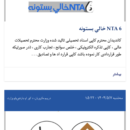
6 NTA خالي بستونه
کاندیدان محترم کاپی اسناد تحصیلی تائید شده وزارت محترم تحصیلات
عالی ، کاپی تذکره الکترونیکی ، خلص سوانح ، تجارب کاری ، (در صورتیکه
طور قراردادی کار نموده باشد کاپی قرارد اد ها و تصادیق . . .
بیشتر
سه‌شنبه ۱۴۰۴/۵/۷ - ۱۵:۲۲
درېيم مکروریان، د کور او ښارجوړولو وزارت