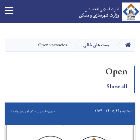
امارت اسلامی افغانستان
وزارت شهرسازی و مسکن
Skip
to
main
HOME
بست های خالی
Open vacancies
content
Open
Show all
دوشنبه ۱۴۰۵/۴/۱ - ۱۵:۴
درېيم مکروریان، د کور او ښارجوړولو وزارت