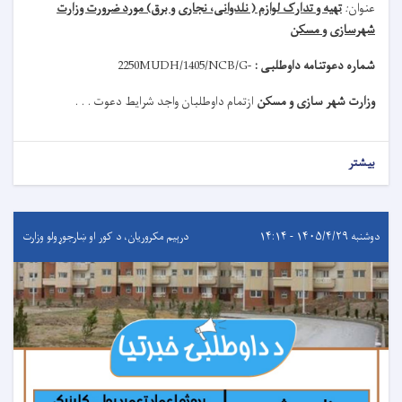
عنوان
:
تهیه و تدارک لوازم ( نلدوانی، نجاری و برق) مورد ضرورت وزارت
شهرسازی و مسکن
شماره دعوتنامه داوطلبی :
MUDH/1405/NCB/G-
2250
وزارت شهر سازی و مسکن
ازتمام داوطلبان واجد شرایط دعوت . . .
بیشتر
دوشنبه ۱۴۰۵/۴/۲۹ - ۱۴:۱۴
درېيم مکروریان، د کور او ښارجوړولو وزارت