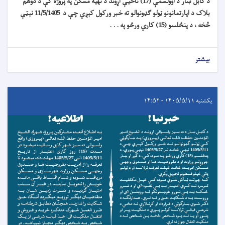
د کابل ښار د اوولسمې (17) ناحیې اړوند د تهیه مسکن په پروژه کې د دوهم
بلاک د اپارتمانونو ټولو ګډونوالو ته خبر ورکول کېږي چې د 11/5/1405 نېټې
څخه ، د پنځلسو (15) کاري ورځو په . . .
بیشتر
یکشنبه ۱۴۰۵/۵/۱۱ - ۱۴:۵۲