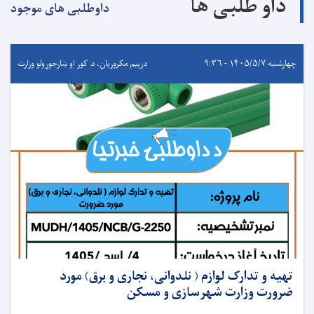
داو طلبی ها
داوطلبی های موجود
چهارشنبه ۱۴۰۵/۵/۷ - ۹:۳۶
درېيم مکروریان، د کور او ښارجوړولو وزارت
تهیه و تدارک لوازم ( نلدوانی، نجاری و برق) مورد
ضرورت وزارت شهرسازی و مسکن