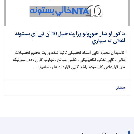
د کور او ښار جوړولو وزارت خپل 10 ان ټي اې بستونه
اعلان ته سپاري
کاندیدان محترم کاپی اسناد تحصیلی تائید شده وزارت محترم تحصیلات
عالی ، کاپی تذکره الکترونیکی ، خلص سوانح ، تجارب کاری ، (در صورتیکه
طور قراردادی کار نموده باشد کاپی قرارد اد ها و تصادیق
. . .
بیشتر