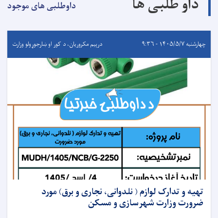
داو طلبی ها
داوطلبی های موجود
چهارشنبه ۱۴۰۵/۵/۷ - ۹:۳۶
درېيم مکروریان، د کور او ښارجوړولو وزارت
تهیه و تدارک لوازم ( نلدوانی، نجاری و برق) مورد
ضرورت وزارت شهرسازی و مسکن