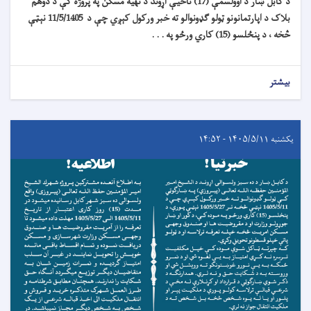
د کابل ښار د اوولسمې (17) ناحیې اړوند د تهیه مسکن په پروژه کې د دوهم
بلاک د اپارتمانونو ټولو ګډونوالو ته خبر ورکول کېږي چې د 11/5/1405 نېټې
څخه ، د پنځلسو (15) کاري ورځو په . . .
بیشتر
یکشنبه ۱۴۰۵/۵/۱۱ - ۱۴:۵۲