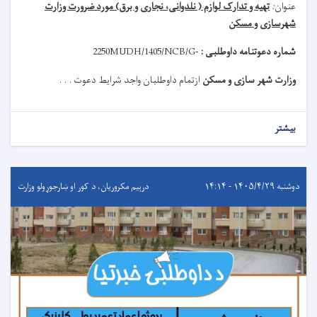
عنوان
:
تهیه و تدارک لوازم ( نلدوانی، نجاری و برق) مورد ضرورت وزارت
شهرسازی و مسکن
شماره دعوتنامه داوطلبی :
MUDH/1405/NCB/G-
2250
وزارت شهر سازی و مسکن
ازتمام داوطلبان واجد شرایط دعوت . . .
بیشتر
دوشنبه ۱۴۰۵/۴/۲۹ - ۱۴:۱۴
درېيم مکروریان، د کور او ښارجوړولو وزارت