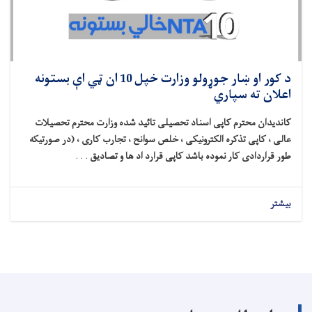
د کور او ښار جوړولو وزارت خپل 10 ان ټي اې بستونه
اعلان ته سپاري
کاندیدان محترم کاپی اسناد تحصیلی تائید شده وزارت محترم تحصیلات
عالی ، کاپی تذکره الکترونیکی ، خلص سوانح ، تجارب کاری ، (در صورتیکه
طور قراردادی کار نموده باشد کاپی قرارد اد ها و تصادیق
. . .
بیشتر