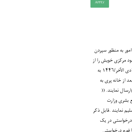
APPLY
مور به منظور سپردن
د مرکزی خویش را از
ی الآخر/
۱۴۴۶
به
د از خانه پری به
ارسال نمایند
.
)) 
ع بشری وزارت
لیم نمایند
.
قابل ذکر
م درخواستی در یک
 فورم درخواستی