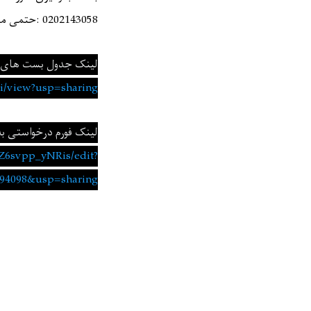
: 0202143058
حتمی می
لینک جدول بست های ا
i/view?usp=sharing
لینک فورم درخواستی ب
Z6svpp_yNRis/edit?
94098
&
usp=sharing