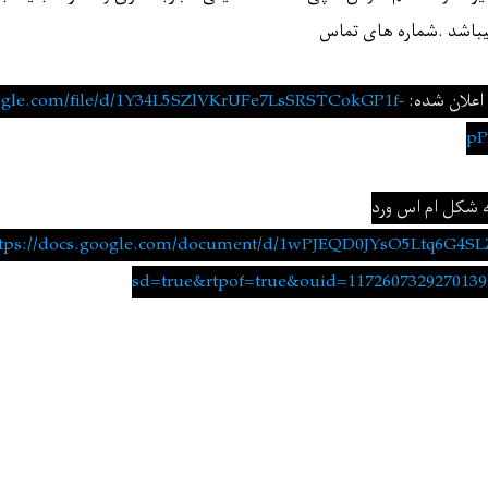
باشد
.
شماره های تماس
علان شده:
oogle.com/file/d/1Y34L5SZlVKrUFe7LsSRSTCokGP1f-
pP
ه شکل ام اس ورد
ttps://docs.google.com/document/d/1wPJEQD0JYsO5Ltq6G4SL
sd=true
&
rtpof=true
&
ouid=1172607329270139