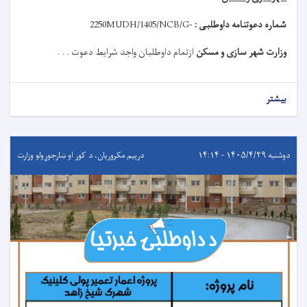
شماره دعوتنامه داوطلبی :
MUDH/1405/NCB/G-
2250
وزارت شهر سازی و مسکن
ازتمام داوطلبان واجد شرایط دعوت . . .
بیشتر
دوشنبه ۱۴۰۵/۴/۲۹ - ۱۴:۱۴
درېيم مکروریان، د کور او ښارجوړولو وزارت