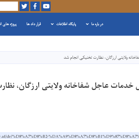
Twitter
Facebook
Youtube
Search
در باره ما
پایگاه اطلاعات
قرار داد ها
پروژه های ا
Skip
to
main
انه ولایتی ارزگان، نظارت تخنیکی انجام شد
content
 خدمات عاجل شفاخانه ولایتی ارزگان، نظار
h.gov.af/dr/%D8%A7%D8%B2-%DA%A9%D8%A7%D8%B1%D9%87