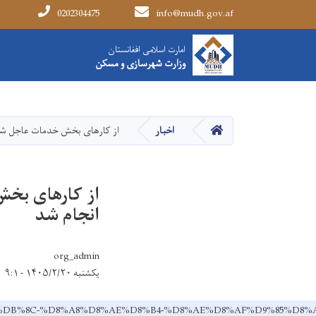
0202304475
info@mudh.gov.af
Main navigation
امارت اسلامی افغانستان
امارت اسلامی افغانستان
وزارت شهرسازی و مسکن
وزارت شهرسازی و مسکن
HOME
اخبار
از کارهای بخش خدمات عاجل شفاخ
از کارهای بخش
انجام شد
org_admin
یکشنبه ۱۴۰۵/۲/۲۰ - ۹:۱
%D8%A7%DB%8C-%D8%A8%D8%AE%D8%B4-%D8%AE%D8%AF%D9%8