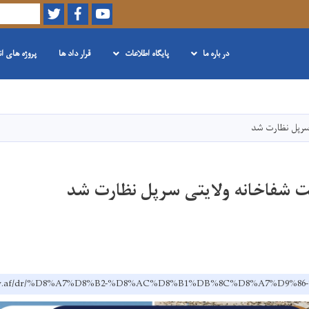
Twitter
Facebook
Youtube
Search
در باره ما
پایگاه اطلاعات
قرار داد ها
پروژه های ا
Skip
to
main
سرپل نظارت شد
content
 شفاخانه ولایتی سرپل نظارت شد
h.gov.af/dr/%D8%A7%D8%B2-%D8%AC%D8%B1%DB%8C%D8%A7%