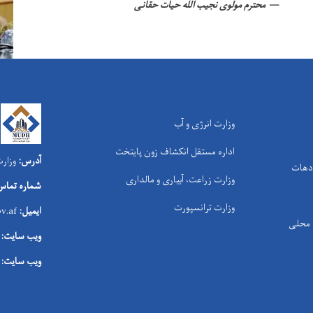
محترم مولوی نجیب الله حیات حقانی
وزارت انرژی و آب
اداره مستقل انکشاف زون پایتخت
آدرس:
وزارت
 دهات
وزارت زراعت، آبیاری و مالداری
شماره تماس
وزارت ترانسپورت
ایمیل:
v.af
ی محلی
ویب سایت:
ویب سایت: