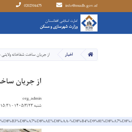
0202304475
info@mudh.gov.af
Main navigation
امارت اسلامی افغانستان
امارت اسلامی افغانستان
وزارت شهرسازی و مسکن
وزارت شهرسازی و مسکن
HOME
اخبار
از جریان ساخت شفاخانه ولایتی 
از جریان ساخت
org_admin
شنبه ۱۴۰۵/۳/۲۳ - ۱۵:۳۱
D9%86-%D8%B3%D8%A7%D8%AE%D8%AA-%D8%B4%D9%81%D8%A7%