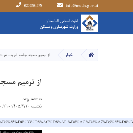
0202304475
info@mudh.gov.af
Main navigation
امارت اسلامی افغانستان
امارت اسلامی افغانستان
وزارت شهرسازی و مسکن
وزارت شهرسازی و مسکن
HOME
اخبار
از ترمیم مسجد جامع شریف هرات
از ترمیم مسج
org_admin
یکشنبه ۱۴۰۵/۲/۲۰ - ۱۰:۲۶
D9%85-%D9%85%D8%B3%D8%AC%D8%AF-%D8%AC%D8%A7%D9%85%D