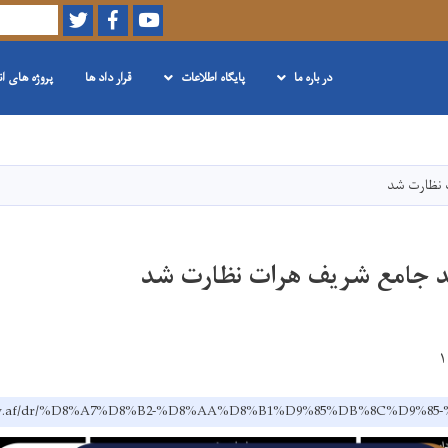
Twitter
Facebook
Youtube
Search
در باره ما
پایگاه اطلاعات
قرار داد ها
پروژه های ا
Skip
to
main
 نظارت شد
content
د جامع شریف هرات نظارت شد
h.gov.af/dr/%D8%A7%D8%B2-%D8%AA%D8%B1%D9%85%DB%8C%