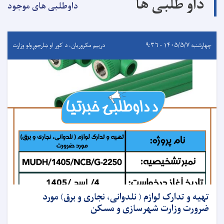
داو طلبی ها
داوطلبی های موجود
چهارشنبه ۱۴۰۵/۵/۷ - ۹:۳۶
درېيم مکروریان، د کور او ښارجوړولو وزارت
تهیه و تدارک لوازم ( نلدوانی، نجاری و برق) مورد
ضرورت وزارت شهرسازی و مسکن