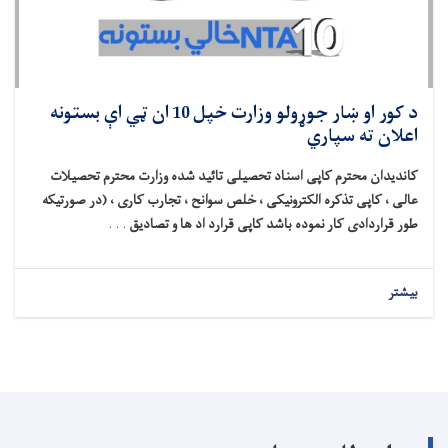
د کور او ښار جوړولو وزارت خپل 10 ان ټي اې بستونه
اعلان ته سپاري
کاندیدان محترم کاپی اسناد تحصیلی تائید شده وزارت محترم تحصیلات
عالی ، کاپی تذکره الکترونیکی ، خلص سوانح ، تجارب کاری ، (در صورتیکه
طور قراردادی کار نموده باشد کاپی قرارد اد ها و تصادیق
. . .
بیشتر