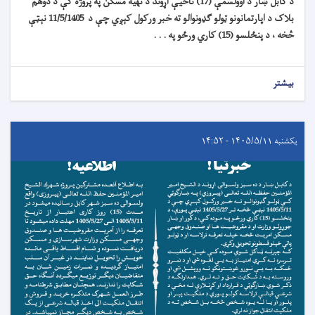
د کابل ښار د اوولسمې (17) ناحیې اړوند د تهیه مسکن په پروژه کې د دوهم
بلاک د اپارتمانونو ټولو ګډونوالو ته خبر ورکول کېږي چې د 11/5/1405 نېټې
څخه ، د پنځلسو (15) کاري ورځو په . . .
بیشتر
یکشنبه ۱۴۰۵/۵/۱۱ - ۱۴:۵۲