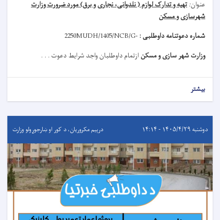
عنوان
:
تهیه و تدارک لوازم ( نلدوانی، نجاری و برق) مورد ضرورت وزارت
شهرسازی و مسکن
شماره دعوتنامه داوطلبی :
MUDH/1405/NCB/G-
2250
وزارت شهر سازی و مسکن
ازتمام داوطلبان واجد شرایط دعوت . . .
بیشتر
دوشنبه ۱۴۰۵/۴/۲۹ - ۱۴:۱۴
درېيم مکروریان، د کور او ښارجوړولو وزارت